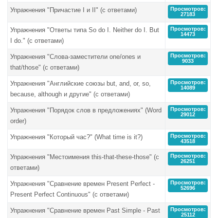
Просмотров:
Упражнения "Причастие I и II" (с ответами)
27183
Просмотров:
Упражнения "Ответы типа So do I. Neither do I. But
14473
I do." (с ответами)
Просмотров:
Упражнения "Слова-заместители one/ones и
9033
that/those" (с ответами)
Просмотров:
Упражнения "Английские союзы but, and, or, so,
14089
because, although и другие" (с ответами)
Просмотров:
Упражнения "Порядок слов в предложениях" (Word
29012
order)
Просмотров:
Упражнения "Который час?" (What time is it?)
43518
Просмотров:
Упражнения "Местоимения this-that-these-those" (с
26251
ответами)
Просмотров:
Упражнения "Сравнение времен Present Perfect -
52696
Present Perfect Continuous" (с ответами)
Просмотров:
Упражнения "Сравнение времен Past Simple - Past
25112