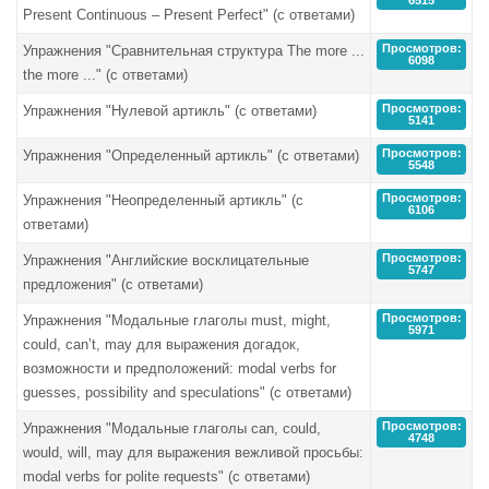
Present Continuous – Present Perfect" (с ответами)
Просмотров:
Упражнения "Сравнительная структура The more ...
6098
the more ..." (с ответами)
Просмотров:
Упражнения "Нулевой артикль" (с ответами)
5141
Просмотров:
Упражнения "Определенный артикль" (с ответами)
5548
Просмотров:
Упражнения "Неопределенный артикль" (с
6106
ответами)
Просмотров:
Упражнения "Английские восклицательные
5747
предложения" (с ответами)
Просмотров:
Упражнения "Модальные глаголы must, might,
5971
could, can’t, may для выражения догадок,
возможности и предположений: modal verbs for
guesses, possibility and speculations" (с ответами)
Просмотров:
Упражнения "Модальные глаголы can, could,
4748
would, will, may для выражения вежливой просьбы:
modal verbs for polite requests" (с ответами)