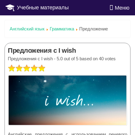
Учебные материалы
Меню
Английский язык
Грамматика
Предложение
Предложения с I wish
Предложения с I wish
-
5.0
out of
5
based on
40
votes
РЕЙТИНГ:
5
/
5
Английские предложения с использованием речевого