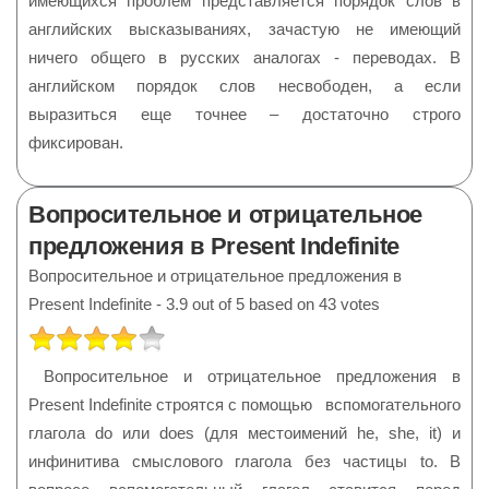
имеющихся проблем представляется порядок слов в
английских высказываниях, зачастую не имеющий
ничего общего в русских аналогах - переводах. В
английском порядок слов несвободен, а если
выразиться еще точнее – достаточно строго
фиксирован.
Вопросительное и отрицательное
предложения в Present Indefinite
Вопросительное и отрицательное предложения в
Present Indefinite
-
3.9
out of
5
based on
43
votes
РЕЙТИНГ:
4
/
5
Вопросительное и отрицательное предложения в
Present Indefinite строятся с помощью вспомогательного
глагола do или does (для местоимений he, she, it) и
инфинитива смыслового глагола без частицы to. В