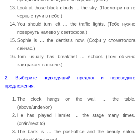
Look at those black clouds … the sky. (Посмотри на те
черные тучи в небе.)
You should turn left … the traffic lights. (Тебе нужно
повернуть налево у светофора.)
Sophie is … the dentist’s now. (Софи у стоматолога
сейчас.)
Tom usually has breakfast … school. (Том обычно
завтракает в школе.)
2. Выберите подходящий предлог и переведите
предложения.
The clock hangs on the wall, … the table.
(above/under/on)
He has played Hamlet … the stage many times.
(on/in/next to)
The bank is … the post-office and the beauty salon.
(behind/at/between)