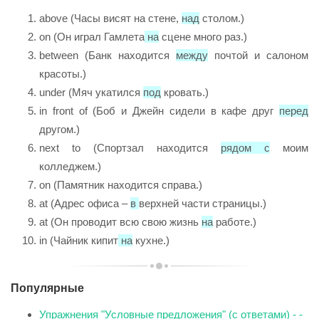
above (Часы висят на стене,
над
столом.)
on (Он играл Гамлета
на
сцене много раз.)
between (Банк находится
между
почтой и салоном
красоты.)
under (Мяч укатился
под
кровать.)
in front of (Боб и Джейн сидели в кафе друг
перед
другом.)
next to (Спортзал находится
рядом с
моим
колледжем.)
on (Памятник находится справа.)
at (Адрес офиса –
в
верхней части страницы.)
at (Он проводит всю свою жизнь
на
работе.)
in (Чайник кипит
на
кухне.)
Популярные
Упражнения "Условные предложения" (с ответами) - -