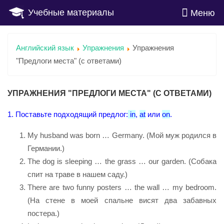
Учебные материалы
Меню
Английский язык
Упражнения
Упражнения
"Предлоги места" (с ответами)
УПРАЖНЕНИЯ "ПРЕДЛОГИ МЕСТА" (С ОТВЕТАМИ)
1. Поставьте подходящий предлог:
in
,
at
или
on
.
My husband was born … Germany. (Мой муж родился в
Германии.)
The dog is sleeping … the grass … our garden. (Собака
спит на траве в нашем саду.)
There are two funny posters … the wall … my bedroom.
(На стене в моей спальне висят два забавных
постера.)