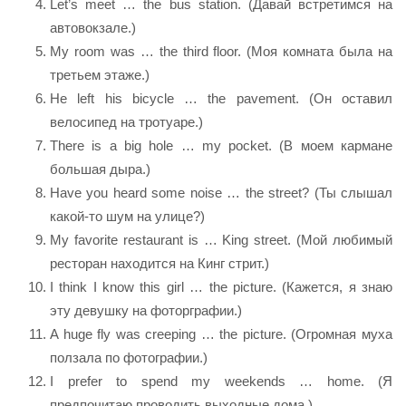
Let’s meet … the bus station. (Давай встретимся на
автовокзале.)
My room was … the third floor. (Моя комната была на
третьем этаже.)
He left his bicycle … the pavement. (Он оставил
велосипед на тротуаре.)
There is a big hole … my pocket. (В моем кармане
большая дыра.)
Have you heard some noise … the street? (Ты слышал
какой-то шум на улице?)
My favorite restaurant is … King street. (Мой любимый
ресторан находится на Кинг стрит.)
I think I know this girl … the picture. (Кажется, я знаю
эту девушку на фоторграфии.)
A huge fly was creeping … the picture. (Огромная муха
ползала по фотографии.)
I prefer to spend my weekends … home. (Я
предпочитаю проводить выходные дома.)