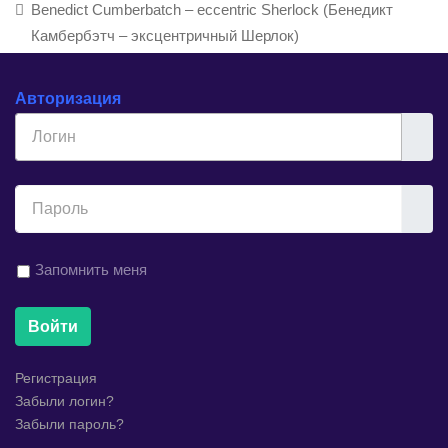
Benedict Cumberbatch – eccentric Sherlock (Бенедикт
Камбербэтч – эксцентричный Шерлок)
Авторизация
Логин
Показ
Запомнить меня
Войти
Регистрация
Забыли логин?
Забыли пароль?