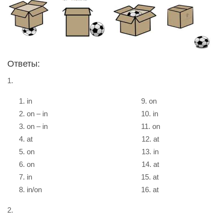
Ответы:
1.
in 9. on
on – in 10. in
on – in 11. on
at 12. at
on 13. in
on 14. at
in 15. at
in/on 16. аt
2.