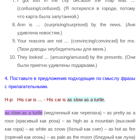
I got lost in the city because the map was …
(confusing/confused). (Я потерялся в городе, потому
что карта была запутанной.)
Ann is … (surprising/surprised) by the news. (Аня
удивлена новостям.)
Your reasons are not … (convincing/convinced) for me.
(Твои доводы неубедительны для меня.)
They looked … (amusing/amused) by the presents. (Они
были приятно удивлены подарками.)
4. Поставьте в предложения подходящие по смыслу фразы
с прилагательными.
Н-р: His car is … - His car is
as slow as a turtle
.
аs slow as a turtle
(медленный как черепаха) – as pretty as a
rose (красивый как роза) – as high as a mountain (высокий
как гора) – as white as snow (белый как снег) – as hot as fire
(горячий как огонь) – as pale as the moon (бледный как луна)