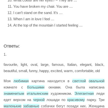
What colour are her eyes? – They are …
You have broken my chair. You are …
I can’t stand on the sand. It’s …
When I am in love I feel …
At the top of the mountain I started feeling …
Ответы:
1.
favourite, light, oval, large, famous, Italian, elegant, black,
beautiful, small, funny, happy, excited, warm, comfortable, old
Моя
любимая
картина находится в
светлой
овальной
комнате с
большими
окнами. Она была написана
знаменитым
итальянским
художником.
Элегантная
леди
едет верхом на
черной
лошади по
красивому
парку. Три
маленькие
забавные
собачки бегут позади них. Женщина