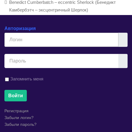
Benedict Cumberbatch – eccentric Sherlock (Бенедикт
Камбербэтч – эксцентричный Шерлок)
Авторизация
Логин
Показ
Запомнить меня
Войти
Регистрация
Забыли логин?
Забыли пароль?