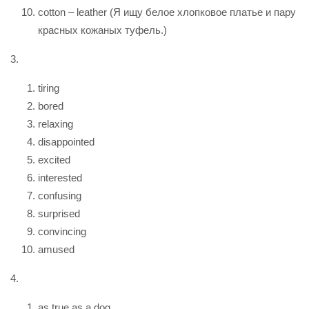
cotton – leather (Я ищу белое хлопковое платье и пару
красных кожаных туфель.)
3.
tiring
bored
relaxing
disappointed
excited
interested
confusing
surprised
convincing
amused
4.
as true as a dog