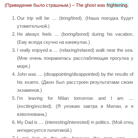
(Привидение было страшным.) – The ghost was
frightening.
Our trip will be … (tiring/tired). (Наша поездка будет
утомительной.)
He always feels … (boring/bored) during his vacation.
(Ему всегда скучно на каникулах.)
I really enjoyed a … (relaxing/relaxed) walk near the sea.
(Мне очень понравилась расслабляющая прогулка у
моря.)
John was … (disappointing/disappointed) by the results of
his exams. (Джон был расстроен результатами своих
экзаменов.)
I’m leaving for Milan tomorrow and I am …
(exсiting/excited). (Я уезжаю завтра в Милан, и я
взволнована.)
My Dad is … (interesting/interested) in politics. (Мой отец
интересуется политикой.)