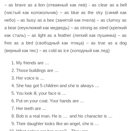
– as brave as a lion (отважный как лев) - as clear as a bell
(чистый как колокольчик) – as blue as the sky (синий как
небо) – as busy as a bee (занятой как пчела) – as clumsy as
a bear (неуклюжий как медведь) – as strong as steel (крепкий
как сталь) – as light as a feather (легкий как пушинка) – as
free as a bird (свободный как птица) – as true as a dog
(верный как пес) – as cold as ice (холодный как лед)
My friends are …
Those buildings are …
Her voice is …
She has got 5 children and she is always …
You look ill, your face is …
Put on your coat. Your hands are …
Her teeth are …
Bob is a real man. He is … and his character is …
Their daughter looks like an angel, she is …