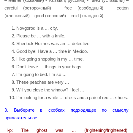
– leather (кожаный) - Russian( русский) - tired (уставший) –
careful (осторожный) – free (свободный) – cotton
(хлопковый) – good (хороший) – cold (холодный)
Novgorod is a … city.
Please be … with a knife.
Sherlock Holmes was an … detective.
Good bye! Have a … time in Mexico.
I like going shopping in my … time.
Don’t leave … things in your bags.
I’m going to bed. I’m so …
These peaches are very …
Will you close the window? I feel …
I’m looking for a white … dress and a pair of red … shoes.
3. Выберите в скобках подходящее по смыслу
прилагательное.
Н-р: The ghost was … (frightening/frightened).