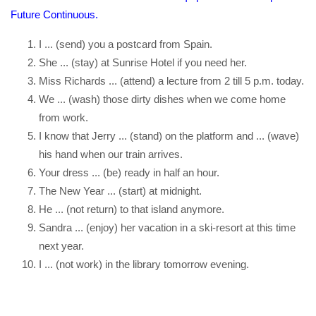
Future Continuous.
I ... (send) you a postcard from Spain.
She ... (stay) at Sunrise Hotel if you need her.
Miss Richards ... (attend) a lecture from 2 till 5 p.m. today.
We ... (wash) those dirty dishes when we come home
from work.
I know that Jerry ... (stand) on the platform and ... (wave)
his hand when our train arrives.
Your dress ... (be) ready in half an hour.
The New Year ... (start) at midnight.
He ... (not return) to that island anymore.
Sandra ... (enjoy) her vacation in a ski-resort at this time
next year.
I ... (not work) in the library tomorrow evening.