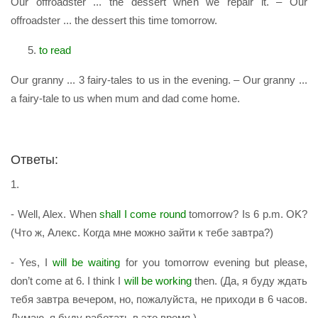
Our offroadster ... the dessert when we repair it. – Our
offroadster ... the dessert this time tomorrow.
to read
Our granny ... 3 fairy-tales to us in the evening. – Our granny ...
a fairy-tale to us when mum and dad come home.
Ответы:
1.
- Well, Alex. When
shall I come round
tomorrow? Is 6 p.m. OK?
(Что ж, Алекс. Когда мне можно зайти к тебе завтра?)
- Yes, I
will be waiting
for you tomorrow evening but please,
don’t come at 6. I think I
will be working
then. (Да, я буду ждать
тебя завтра вечером, но, пожалуйста, не приходи в 6 часов.
Думаю, я буду работать в это время.)