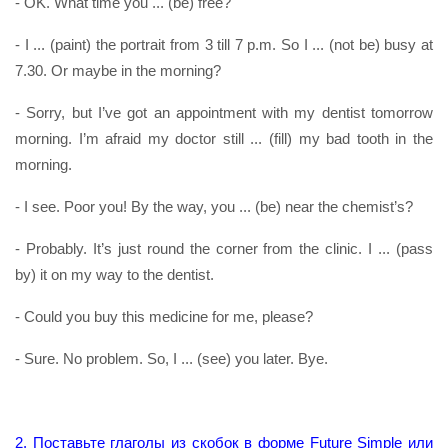
- OK. What time you ... (be) free?
- I ... (paint) the portrait from 3 till 7 p.m. So I ... (not be) busy at
7.30. Or maybe in the morning?
- Sorry, but I’ve got an appointment with my dentist tomorrow
morning. I’m afraid my doctor still ... (fill) my bad tooth in the
morning.
- I see. Poor you! By the way, you ... (be) near the chemist’s?
- Probably. It’s just round the corner from the clinic. I ... (pass
by) it on my way to the dentist.
- Could you buy this medicine for me, please?
- Sure. No problem. So, I ... (see) you later. Bye.
2. Поставьте глаголы из скобок в форме Future Simple или