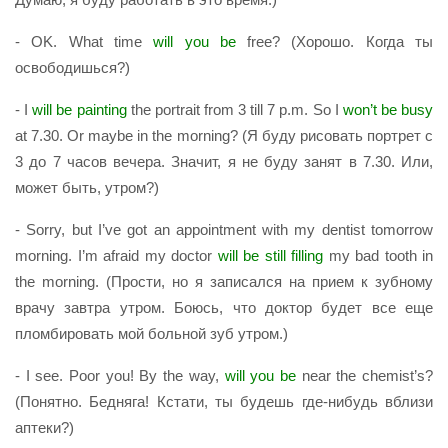
- OK. What time
will you be
free? (Хорошо. Когда ты
освободишься?)
- I
will be painting
the portrait from 3 till 7 p.m. So I
won’t be busy
at 7.30. Or maybe in the morning? (Я буду рисовать портрет с
3 до 7 часов вечера. Значит, я не буду занят в 7.30. Или,
может быть, утром?)
- Sorry, but I’ve got an appointment with my dentist tomorrow
morning. I’m afraid my doctor
will be still filling
my bad tooth in
the morning. (Прости, но я записался на прием к зубному
врачу завтра утром. Боюсь, что доктор будет все еще
пломбировать мой больной зуб утром.)
- I see. Poor you! By the way,
will you be
near the chemist’s?
(Понятно. Бедняга! Кстати, ты будешь где-нибудь вблизи
аптеки?)