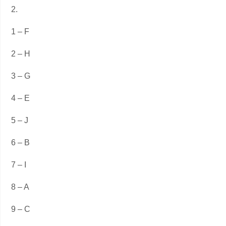
2.
1 – F
2 – H
3 – G
4 – E
5 – J
6 – B
7 – I
8 – A
9 – C