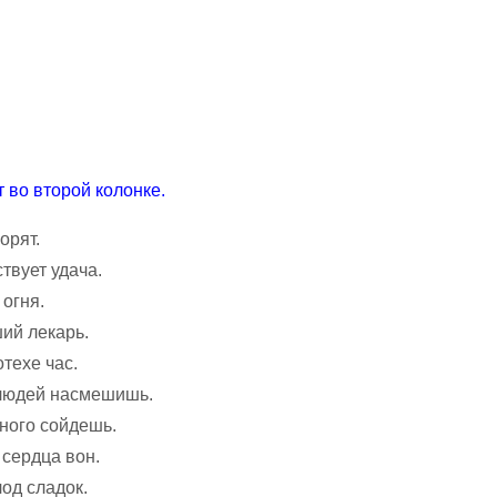
 во второй колонке.
орят.
вует удача.
огня.
й лекарь.
техе час.
людей насмешишь.
ого сойдешь.
рдца вон.
од сладок.