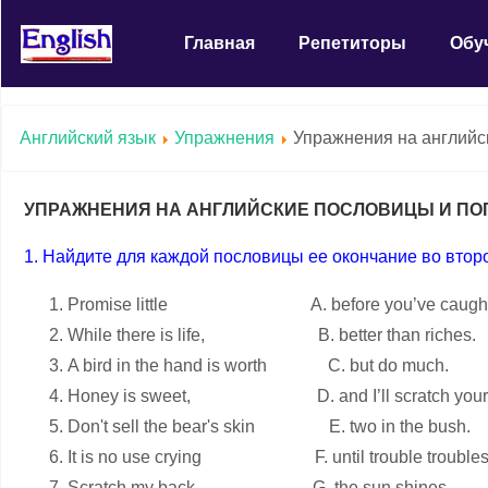
Главная
Репетиторы
Обу
Английский язык
Упражнения
Упражнения на английск
УПРАЖНЕНИЯ НА АНГЛИЙСКИЕ ПОСЛОВИЦЫ И ПОГ
1. Найдите для каждой пословицы ее окончание во второ
Promise little A. before you’ve caught 
While there is life, B. better than riches.
A bird in the hand is worth C. but do much.
Honey is sweet, D. and I’ll scratch your
Don't sell the bear's skin E. two in the bush.
It is no use crying F. until trouble troubles
Scratch my back G. the sun shines.