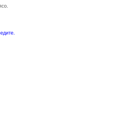
со.
едите.