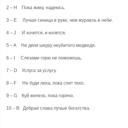
2 – H Пока живу, надеюсь.
3 – E Лучше синица в руке, чем журавль в небе.
4 – J И хочется, и колется.
5 – A Не дели шкуру неубитого медведя.
6 – I Слезами горю не поможешь.
7 – D Услуга за услугу.
8 – F Не буди лиха, пока спит тихо.
9 – G Куй железо, пока горячо.
10 – B Добрая слава лучше богатства.