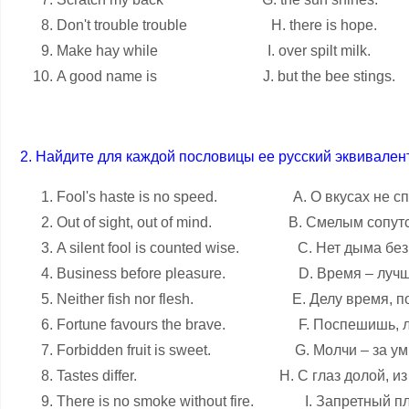
Don't trouble trouble H. there is hope.
Make hay while I. over spilt milk.
A good name is J. but the bee stings.
2. Найдите для каждой пословицы ее русский эквивалент
Fool's haste is no speed. A. О вкусах не сп
Out of sight, out of mind. В. Смелым сопутст
A silent fool is counted wise. C. Нет дыма без 
Business before pleasure. D. Время – лучши
Neither fish nor flesh. E. Делу время, по
Fortune favours the brave. F. Поспешишь, 
Forbidden fruit is sweet. G. Молчи – за умн
Tastes differ. Н. С глаз долой, из се
There is no smoke without fire. I. Запретный пл