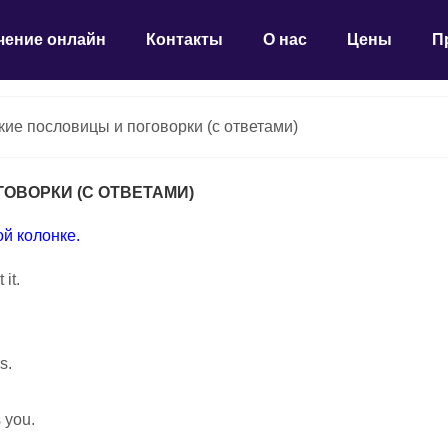
чение онлайн
Контакты
О нас
Цены
П
ие пословицы и поговорки (с ответами)
ОВОРКИ (С ОТВЕТАМИ)
й колонке.
it.
s.
 you.