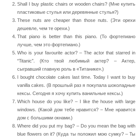
Shall I buy plastic chairs or wooden chairs? (Мне купить
пластиковые стулья или деревянные стулья?)
These nuts are cheaper than those nuts. (Эти орехи
дешевле, чем те орехи.)
That piano is better than this piano. (То фортепиано
лучше, чем это фортепиано.)
Who is your favourite actor? – The actor that starred in
“Titanic”. (Кто твой любимый актер? – Актер,
сыгравший главную роль в «Титанике».)
I bought chocolate cakes last time. Today I want to buy
vanilla cakes. (В прошлый раз я покупала шоколадные
кексы. Сегодня я хочу купить ванильные кексы.)
Which house do you like? – I like the house with large
windows. (Какой дом тебе нравится? – Мне нравится
дом с большими окнами.)
Where did you put my bag? – Do you mean the bag with
blue flowers on it? (Куда ты положил мою сумку? – Ты