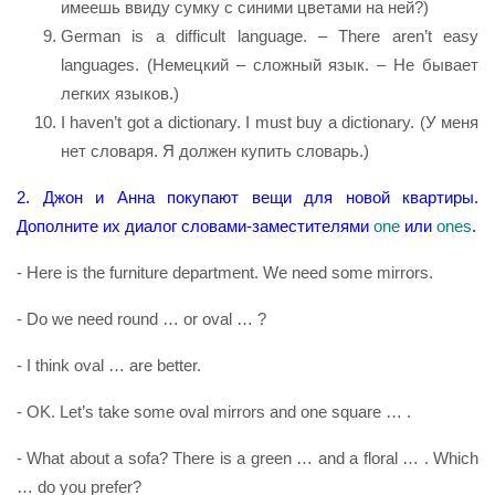
имеешь ввиду сумку с синими цветами на ней?)
German is a difficult language. – There aren’t easy
languages. (Немецкий – сложный язык. – Не бывает
легких языков.)
I haven’t got a dictionary. I must buy a dictionary. (У меня
нет словаря. Я должен купить словарь.)
2. Джон и Анна покупают вещи для новой квартиры.
Дополните их диалог словами-заместителями
one
или
ones
.
- Here is the furniture department. We need some mirrors.
- Do we need round … or oval … ?
- I think oval … are better.
- OK. Let’s take some oval mirrors and one square … .
- What about a sofa? There is a green … and a floral … . Which
… do you prefer?