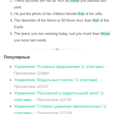
These pictures are not as nice as
those
you painted last
year.
He put the photo of his children beside
that
of his wife.
The diameter of the Moon is 50 times less than
that
of the
Earth.
The jeans you are wearing today suit you more than
those
you wore last week.
Популярные
Упражнения "Условные предложения" (с ответами) - -
Просмотров 123883
Упражнения "Модальные глаголы" (с ответами) - -
Просмотров 122237
Упражнения "Пассивный (страдательный) залог" (с
ответами) - -
Просмотров 111733
Упражнения "Степени сравнения прилагательных" (с
ответами) - -
Просмотров 107104