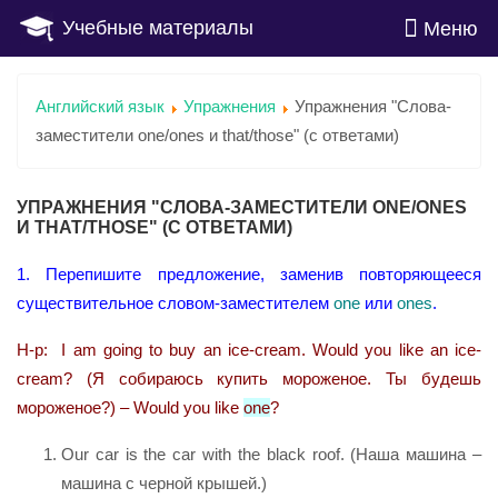
Учебные материалы
Меню
Английский язык
Упражнения
Упражнения "Слова-
заместители one/ones и that/those" (с ответами)
УПРАЖНЕНИЯ "СЛОВА-ЗАМЕСТИТЕЛИ ONE/ONES
И THAT/THOSE" (С ОТВЕТАМИ)
1. Перепишите предложение, заменив повторяющееся
существительное словом-заместителем
one
или
ones
.
Н-р: I am going to buy an ice-cream. Would you like an ice-
cream? (Я собираюсь купить мороженое. Ты будешь
мороженое?) – Would you like
one
?
Our car is the car with the black roof. (Наша машина –
машина с черной крышей.)