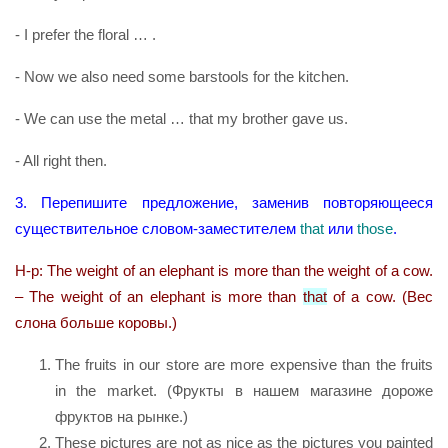
- I prefer the floral … .
- Now we also need some barstools for the kitchen.
- We can use the metal … that my brother gave us.
- All right then.
3. Перепишите предложение, заменив повторяющееся
существительное словом-заместителем
that
или
those
.
Н-р: The weight of an elephant is more than the weight of a cow.
– The weight of an elephant is more than
that
of a cow. (Вес
слона больше коровы.)
The fruits in our store are more expensive than the fruits
in the market. (Фрукты в нашем магазине дороже
фруктов на рынке.)
These pictures are not as nice as the pictures you painted