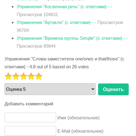
Упражнения "Косвенная речь" (с ответами) - -
Просмотров 104631
Упражнения "Артикли" (с ответами) - -
Просмотров
96704
Упражнения "Времена группы Simple" (с ответами) - -
Просмотров 89844
Упражнения "Слова-заместители one/ones и that/those" (с
ответами)
-
4.8
out of
5
based on
26
votes
РЕЙТИНГ:
5
/
5
Пожалуйста,
оцените
Добавить комментарий
Имя (обязательное)
E-Mail (обязательное)