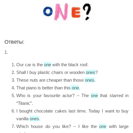
Ответы:
1.
Our car is the
one
with the black roof.
Shall I buy plastic chairs or wooden
ones
?
These nuts are cheaper than those
ones
.
That piano is better than this
one
.
Who is your favourite actor? – The
one
that starred in
“Titanic”.
I bought chocolate cakes last time. Today I want to buy
vanilla
ones
.
Which house do you like? – I like the
one
with large