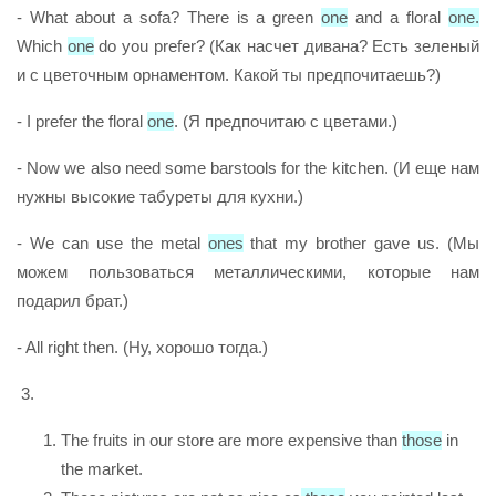
- What about a sofa? There is a green
one
and a floral
one.
Which
one
do you prefer? (Как насчет дивана? Есть зеленый
и с цветочным орнаментом. Какой ты предпочитаешь?)
- I prefer the floral
one
. (Я предпочитаю с цветами.)
- Now we also need some barstools for the kitchen. (И еще нам
нужны высокие табуреты для кухни.)
- We can use the metal
ones
that my brother gave us. (Мы
можем пользоваться металлическими, которые нам
подарил брат.)
- All right then. (Ну, хорошо тогда.)
3.
The fruits in our store are more expensive than
those
in
the market.