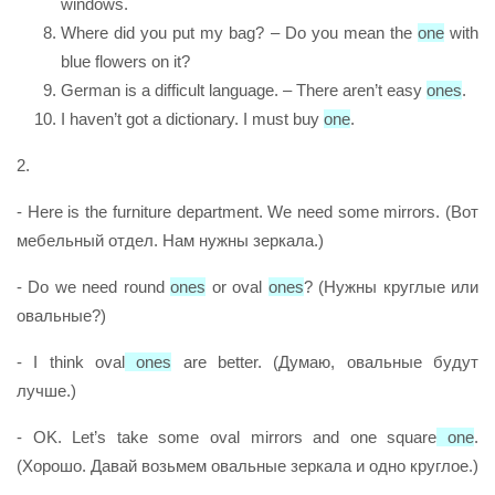
windows.
Where did you put my bag? – Do you mean the
one
with
blue flowers on it?
German is a difficult language. – There aren’t easy
ones
.
I haven’t got a dictionary. I must buy
one
.
2.
- Here is the furniture department. We need some mirrors. (Вот
мебельный отдел. Нам нужны зеркала.)
- Do we need round
ones
or oval
ones
? (Нужны круглые или
овальные?)
- I think oval
ones
are better. (Думаю, овальные будут
лучше.)
- OK. Let’s take some oval mirrors and one square
one
.
(Хорошо. Давай возьмем овальные зеркала и одно круглое.)