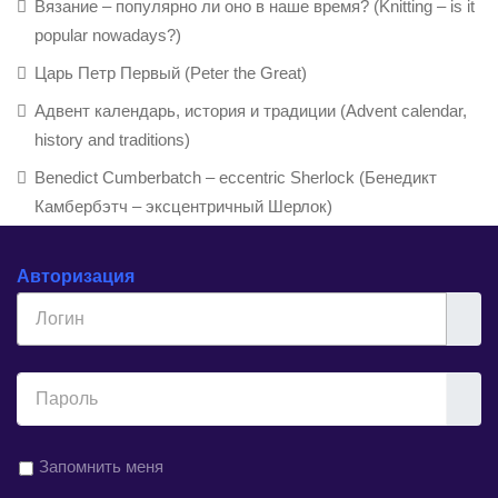
Вязание – популярно ли оно в наше время? (Knitting – is it
popular nowadays?)
Царь Петр Первый (Peter the Great)
Адвент календарь, история и традиции (Advent calendar,
history and traditions)
Benedict Cumberbatch – eccentric Sherlock (Бенедикт
Камбербэтч – эксцентричный Шерлок)
Авторизация
Логин
Показ
Запомнить меня