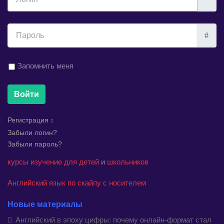
Показы
Запомнить меня
Войти
Регистрация
Забыли логин?
Забыли пароль?
курсы
изучение
для детей
и
школьников
Английский язык по скайпу с носителем
Новые материалы
Английский в эпоху цифры: почему онлайн-формат стал