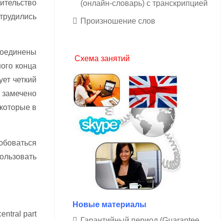
ительство
(онлайн-словарь) с транскрипцией
 трудились
Произношение слов
соединены
Схема занятий
ого конца
ет четкий
 замечено
 которые в
любоваться
ользовать
Новые материалы
entral part
Гарантийный период (Guarantee