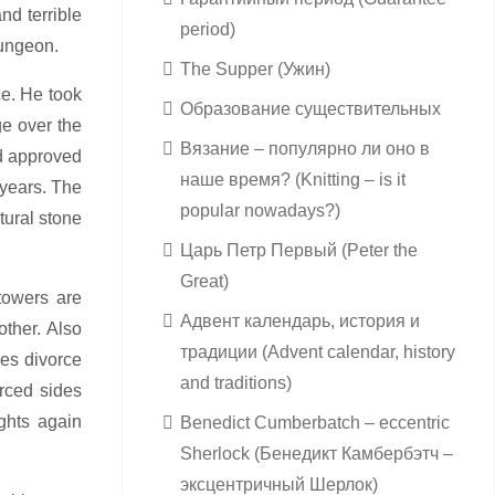
nd terrible
period)
dungeon.
The Supper (Ужин)
ce. He took
Образование существительных
e over the
Вязание – популярно ли оно в
nd approved
наше время? (Knitting – is it
 years. The
popular nowadays?)
tural stone
Царь Петр Первый (Peter the
Great)
 towers are
Адвент календарь, история и
ther. Also
традиции (Advent calendar, history
ies divorce
and traditions)
orced sides
ghts again
Benedict Cumberbatch – eccentric
Sherlock (Бенедикт Камбербэтч –
эксцентричный Шерлок)