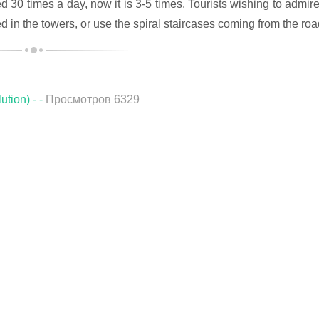
30 times a day, now it is 3-5 times. Tourists wishing to admire
ed in the towers, or use the spiral staircases coming from the ro
tion) - -
Просмотров 6329