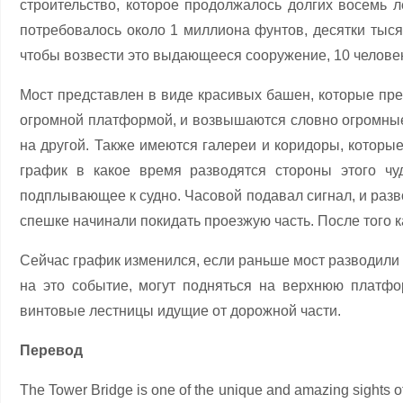
строительство, которое продолжалось долгих восемь л
потребовалось около 1 миллиона фунтов, десятки тысяч
чтобы возвести это выдающееся сооружение, 10 человек
Мост представлен в виде красивых башен, которые пре
огромной платформой, и возвышаются словно огромные
на другой. Также имеются галереи и коридоры, котор
график в какое время разводятся стороны этого чу
подплывающее к судно. Часовой подавал сигнал, и разв
спешке начинали покидать проезжую часть. После того 
Сейчас график изменился, если раньше мост разводили п
на это событие, могут подняться на верхнюю платф
винтовые лестницы идущие от дорожной части.
Перевод
The Tower Bridge is one of the unique and amazing sights of E