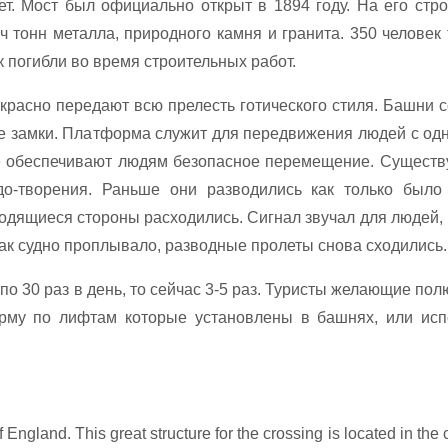
ет. Мост был официально открыт в 1894 году. На его стро
 тонн металла, природного камня и гранита. 350 человек
 погибли во время строительных работ.
красно передают всю прелесть готического стиля. Башни 
 замки. Платформа служит для передвижения людей с одн
ые обеспечивают людям безопасное перемещение. Существу
до-творения. Раньше они разводились как только было
одящиеся стороны расходились. Сигнал звучал для людей,
как судно проплывало, разводные пролеты снова сходились.
о 30 раз в день, то сейчас 3-5 раз. Туристы желающие по
орму по лифтам которые установлены в башнях, или исп
ngland. This great structure for the crossing is located in the c