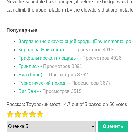
Now the schedule has changed, if before the bridge was bred 
can climb the upper platform by the elevators that are install
Популярные
Загрязнение окружающей среды (Environmental pollu
Королева Елизавета II - -
Просмотров 4913
Трафальгарская площадь - -
Просмотров 4026
Гринпис - -
Просмотров 3891
Еда (Food) - -
Просмотров 3762
Туристический поход - -
Просмотров 3677
Биг Бен - -
Просмотров 3515
Рассказ: Тауэрский мост
-
4.7
out of
5
based on
56
votes
РЕЙТИНГ:
жалуйста,
5
/
5
ените