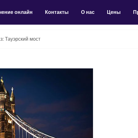
чение онлайн
Контакты
О нас
Цены
П
з: Тауэрский мост