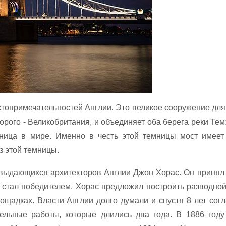
остопримечательностей Англии. Это великое сооружение дл
орого - Великобритания, и объединяет оба берега реки Те
мница в мире. Именно в честь этой темницы мост имеет
з этой темницы.
 выдающихся архитекторов Англии Джон Хорас. Он принял 
 стал победителем. Хорас предложил построить разводной
ощадках. Власти Англии долго думали и спустя 8 лет сог
ельные работы, которые длились два года. В 1886 году