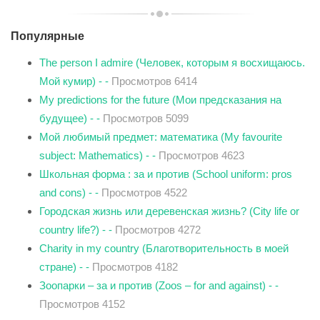
Популярные
The person I admire (Человек, которым я восхищаюсь.
Мой кумир) - -
Просмотров 6414
My predictions for the future (Мои предсказания на
будущее) - -
Просмотров 5099
Мой любимый предмет: математика (My favourite
subject: Mathematics) - -
Просмотров 4623
Школьная форма : за и против (School uniform: pros
and cons) - -
Просмотров 4522
Городская жизнь или деревенская жизнь? (City life or
country life?) - -
Просмотров 4272
Charity in my country (Благотворительность в моей
стране) - -
Просмотров 4182
Зоопарки – за и против (Zoos – for and against) - -
Просмотров 4152