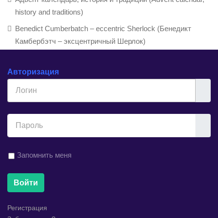
history and traditions)
Benedict Cumberbatch – eccentric Sherlock (Бенедикт
Камбербэтч – эксцентричный Шерлок)
Авторизация
Логин
Показ
Запомнить меня
Войти
Регистрация