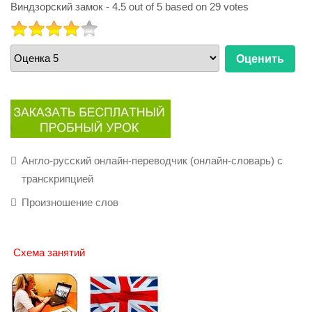
Виндзорский замок
-
4.5
out of
5
based on
29
votes
РЕЙТИНГ:
4
/
5
Пожалуйста,
оцените
Англо-русский онлайн-переводчик (онлайн-словарь) с
транскрипцией
Произношение слов
Схема занятий