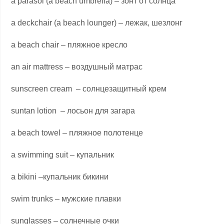
a parasol (a beach umbrella) – зонт от солнца
a deckchair (a beach lounger) – лежак, шезлонг
a beach chair – пляжное кресло
an air mattress – воздушный матрас
sunscreen cream – солнцезащитный крем
suntan lotion – лосьон для загара
a beach towel – пляжное полотенце
a swimming suit – купальник
a bikini –купальник бикини
swim trunks – мужские плавки
sunglasses – солнечные очки