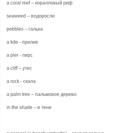
a coral reef – коралловый риф
seaweed – водоросли
pebbles – галька
a tide - прилив
a pier - пирс
a cliff – утес
a rock - скала
a palm tree – пальмовое дерево
in the shade – в тени