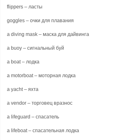
flippers – ласты
goggles – очки для плавания
a diving mask – маска для дайвинга
a buoy – сигнальный буй
a boat – лодка
a motorboat – моторная лодка
a yacht – яхта
a vendor – торговец вразнос
a lifeguard – спасатель
a lifeboat – спасательная лодка