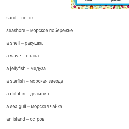
sand – песок
seashore – морское побережье
a shell – ракушка
a wave – волна
a jellyfish – медуза
a starfish – морская звезда
a dolphin – дельфин
a sea gull – морская чайка
an island – остров