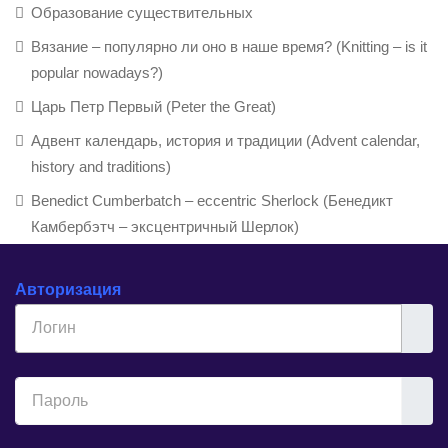
Образование существительных
Вязание – популярно ли оно в наше время? (Knitting – is it
popular nowadays?)
Царь Петр Первый (Peter the Great)
Адвент календарь, история и традиции (Advent calendar,
history and traditions)
Benedict Cumberbatch – eccentric Sherlock (Бенедикт
Камбербэтч – эксцентричный Шерлок)
Авторизация
Логин
Показ