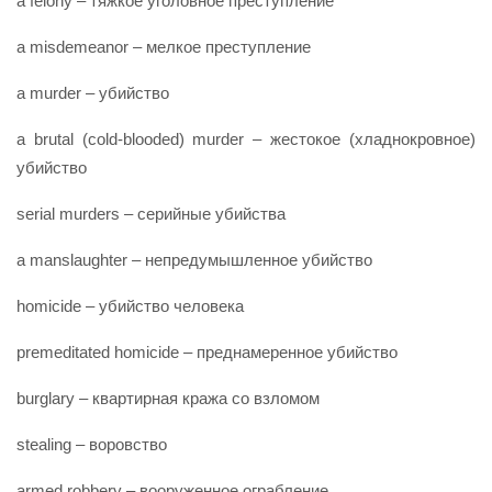
a felony – тяжкое уголовное преступление
a misdemeanor – мелкое преступление
a murder – убийство
a brutal (cold-blooded) murder – жестокое (хладнокровное)
убийство
serial murders – серийные убийства
a manslaughter – непредумышленное убийство
homicide – убийство человека
premeditated homicide – преднамеренное убийство
burglary – квартирная кража со взломом
stealing – воровство
armed robbery – вооруженное ограбление