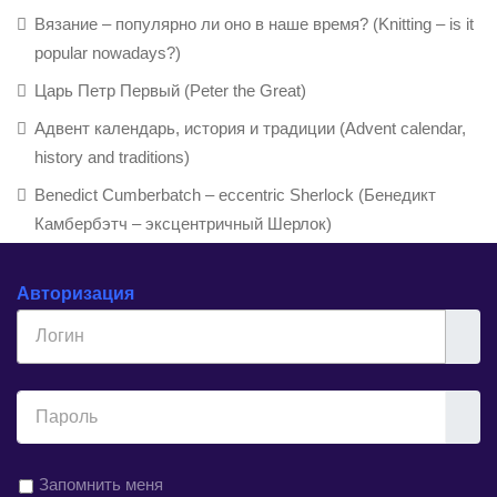
Вязание – популярно ли оно в наше время? (Knitting – is it
popular nowadays?)
Царь Петр Первый (Peter the Great)
Адвент календарь, история и традиции (Advent calendar,
history and traditions)
Benedict Cumberbatch – eccentric Sherlock (Бенедикт
Камбербэтч – эксцентричный Шерлок)
Авторизация
Логин
Показ
Запомнить меня