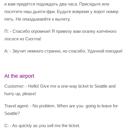
и вам придётся подождать два часа. Присядьте или
посетите наш дьюти фри. Будьте вовремя у ворот номер
пять. Не опаздываейте к вылету.
П: - Спасибо огромное! Я привезу вам охапку копчёного
лосося из Сиэтла!
А: - Звучит немного странно, но спасибо. Удачной поездки!
At the airport
Customer: - Hello! Give me a one-way ticket to Seattle and
hurry up, please!
Travel agent: - No problem. When are you going to leave for
Seattle?
C: - As quickly as you sell me the ticket.