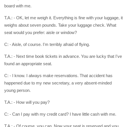
board with me.
T.A.: - OK, let me weigh it. Everything is fine with your luggage, it
weighs about seven pounds. Take your luggage check. What
seat would you prefer: aisle or window?
C: - Aisle, of course. I'm terribly afraid of flying.
T.A.: - Next time book tickets in advance. You are lucky that I've
found an appropriate seat.
C: - I know. I always make reservations. That accident has
happened due to my new secretary, a very absent-minded
young person.
T.A.: - How will you pay?
C: - Can I pay with my credit card? I have little cash with me.
T.A.: - Of course, you can. Now your seat is reserved and you