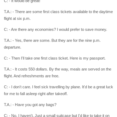
C: - It would be great!
T.A.: - There are some first class tickets available to the daytime
flight at six p.m.
C: - Are there any economies? I would prefer to save money.
T.A.: - Yes, there are some. But they are for the nine p.m.
departure.
C: - Then I'll take one first class ticket. Here is my passport.
T.A.: - It costs 550 dollars. By the way, meals are served on the
flight. And refreshments are free.
C: - I don't care. I feel sick travelling by plane. It'd be a great luck
for me to fall asleep right after takeoff.
T.A.: - Have you got any bags?
C: - No, I haven't. Just a small suitcase but I'd like to take it on