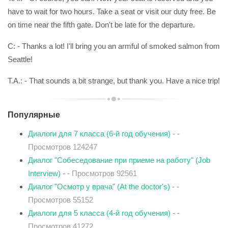
have to wait for two hours. Take a seat or visit our duty free. Be
on time near the fifth gate. Don't be late for the departure.
C: - Thanks a lot! I'll bring you an armful of smoked salmon from
Seattle!
T.A.: - That sounds a bit strange, but thank you. Have a nice trip!
Популярные
Диалоги для 7 класса (6-й год обучения) - -
Просмотров 124247
Диалог "Собеседование при приеме на работу" (Job
Interview) - -
Просмотров 92561
Диалог "Осмотр у врача" (At the doctor's) - -
Просмотров 55152
Диалоги для 5 класса (4-й год обучения) - -
Просмотров 41272