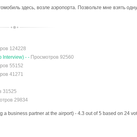
томобиль здесь, возле аэропорта. Позвольте мне взять одн
ров 124228
nterview) - -
Просмотров 92560
ров 55152
ров 41271
в 31525
отров 29834
 business partner at the airport)
-
4.3
out of
5
based on
24
vo