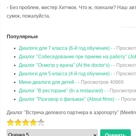
- Без проблем, мистер Хитчкок. Что ж, поехали? Наш ав
сумок, пожалуйста.
Популярные
Диалоги для 7 класса (6-й год обучения) - -
Просмот
Диалог "Собеседование при приеме на работу" (Job I
Диалог "Осмотр у врача" (At the doctor's) - -
Просмот
Диалоги для 5 класса (4-й год обучения) - -
Просмот
Мини-диалоги для детей - -
Просмотров 40869
Диалог "В ресторане" (In a restaurant) - -
Просмотро
Диалог "Разговор о фильмах" (About films) - -
Просм
Диалог "Встреча делового партнера в аэропорту" (Meeting a
РЕЙТИНГ:
жалуйста,
4
/
5
ените