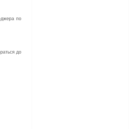
еджера по
браться до