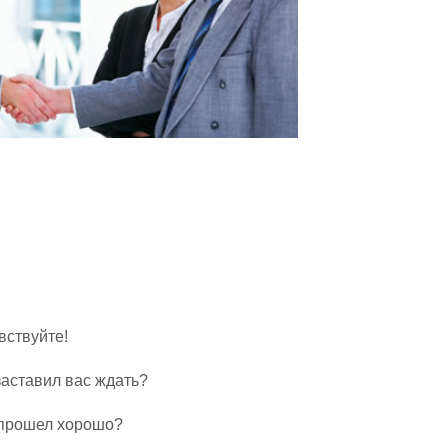
вствуйте!
 заставил вас ждать?
т прошел хорошо?