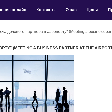
чение онлайн
Контакты
О нас
Цены
П
ча делового партнера в аэропорту" (Meeting a business partne
ТУ" (MEETING A BUSINESS PARTNER AT THE AIRPORT