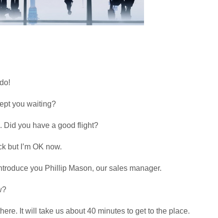
do!
ept you waiting?
e. Did you have a good flight?
ick but I’m OK now.
 introduce you Phillip Mason, our sales manager.
w?
there. It will take us about 40 minutes to get to the place.