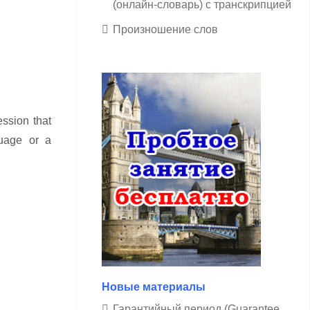
(онлайн-словарь) с транскрипцией
Произношение слов
ssion that
guage or a
Новые материалы
Гарантийный период (Guarantee