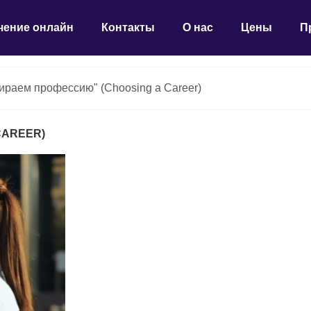
чение онлайн
Контакты
О нас
Цены
П
ираем профессию" (Choosing a Career)
CAREER)