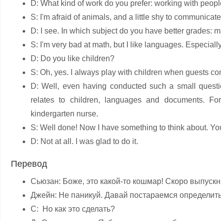
D: What kind of work do you prefer: working with peop
S: I'm afraid of animals, and a little shy to communicat
D: I see. In which subject do you have better grades: 
S: I'm very bad at math, but I like languages. Especially
D: Do you like children?
S: Oh, yes. I always play with children when guests come
D: Well, even having conducted such a small questio
relates to children, languages ​​and documents. Fo
kindergarten nurse.
S: Well done! Now I have something to think about. Yo
D: Not at all. I was glad to do it.
Перевод
Сьюзан: Боже, это какой-то кошмар! Скоро выпускны
Джейн: Не паникуй. Давай постараемся определить
С: Но как это сделать?