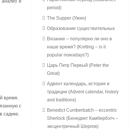
 анализ и
period)
The Supper (Ужин)
Образование существительных
Вязание – популярно ли оно в
наше время? (Knitting – is it
popular nowadays?)
Царь Петр Первый (Peter the
Great)
Адвент календарь, история и
традиции (Advent calendar, history
ой время.
and traditions)
вязанную с
Benedict Cumberbatch – eccentric
в садике.
Sherlock (Бенедикт Камбербэтч –
эксцентричный Шерлок)