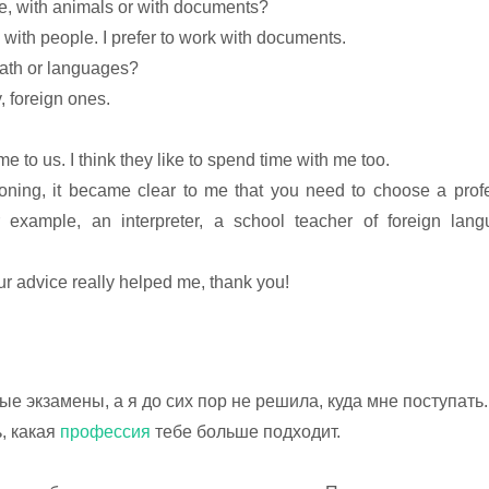
le, with animals or with documents?
e with people. I prefer to work with documents.
math or languages?
, foreign ones.
 to us. I think they like to spend time with me too.
ning, it became clear to me that you need to choose a profe
r example, an interpreter, a school teacher of foreign lan
ur advice really helped me, thank you!
е экзамены, а я до сих пор не решила, куда мне поступать.
, какая
профессия
тебе больше подходит.