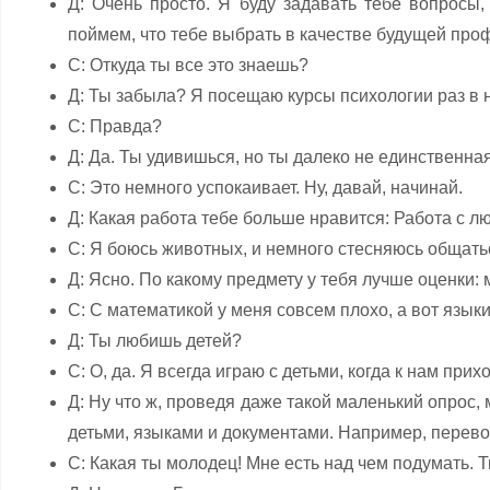
Д: Очень просто. Я буду задавать тебе вопросы
поймем, что тебе выбрать в качестве будущей про
С: Откуда ты все это знаешь?
Д: Ты забыла? Я посещаю курсы психологии раз в 
С: Правда?
Д: Да. Ты удивишься, но ты далеко не единственная,
С: Это немного успокаивает. Ну, давай, начинай.
Д: Какая работа тебе больше нравится: Работа с 
С: Я боюсь животных, и немного стесняюсь общать
Д: Ясно. По какому предмету у тебя лучше оценки:
С: С математикой у меня совсем плохо, а вот язык
Д: Ты любишь детей?
С: О, да. Я всегда играю с детьми, когда к нам при
Д: Ну что ж, проведя даже такой маленький опрос,
детьми, языками и документами. Например, перевод
С: Какая ты молодец! Мне есть над чем подумать. 