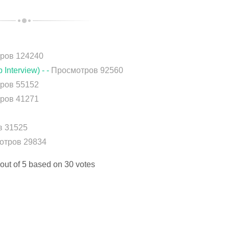
ров 124240
nterview) - -
Просмотров 92560
ров 55152
ров 41271
в 31525
отров 29834
out of
5
based on
30
votes