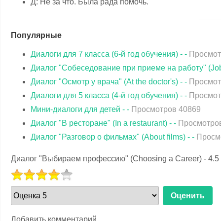
Д: Не за что. Была рада помочь.
Популярные
Диалоги для 7 класса (6-й год обучения) - -
Просмот
Диалог "Собеседование при приеме на работу" (Job I
Диалог "Осмотр у врача" (At the doctor's) - -
Просмот
Диалоги для 5 класса (4-й год обучения) - -
Просмот
Мини-диалоги для детей - -
Просмотров 40869
Диалог "В ресторане" (In a restaurant) - -
Просмотро
Диалог "Разговор о фильмах" (About films) - -
Просм
Диалог "Выбираем профессию" (Choosing a Career)
-
4.5
РЕЙТИНГ:
жалуйста,
4
/
5
ените
Добавить комментарий