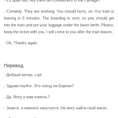
- It’s quite fast. Are there air-conditioners in the carriage?
- Certainly. They are working. You should hurry, sir. Our train is
leaving in 5 minutes. The boarding is over, so you should get
into the train and put your luggage under the lower berth. Please,
keep the ticket with you. I will come to you after the train leaves.
- Ok. Thanks again.
Перевод
- Добрый вечер, сэр!
- Здравствуйте. Это поезд на Берлин?
- Да. Могу я вам помочь?
- Знаете, я немного запутался. Не могу найти свой вагон.