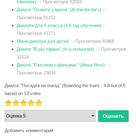
Interview) - -
Просмотров 92559
Диалог "Осмотр у врача" (At the doctor's) - -
Просмотров 55152
Диалоги для 5 класса (4-й год обучения) - -
Просмотров 41271
Мини-диалоги для детей - -
Просмотров 40868
Диалог "В ресторане" (In a restaurant) - -
Просмотров
31524
Диалог "Разговор о фильмах" (About films) - -
Просмотров 29834
Диалог "Посадка на поезд" (Boarding the train)
-
4.8
out of
5
based on
13
votes
РЕЙТИНГ:
5
/
5
Пожалуйста,
оцените
Добавить комментарий