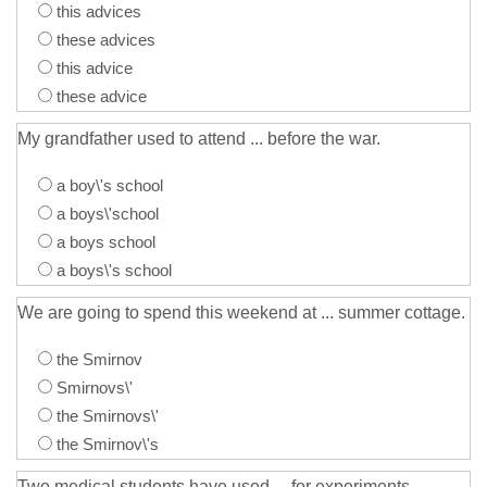
this advices
these advices
this advice
these advice
My grandfather used to attend ... before the war.
a boy\'s school
a boys\'school
a boys school
a boys\'s school
We are going to spend this weekend at ... summer cottage.
the Smirnov
Smirnovs\'
the Smirnovs\'
the Smirnov\'s
Two medical students have used ... for experiments.