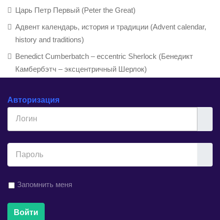
Царь Петр Первый (Peter the Great)
Адвент календарь, история и традиции (Advent calendar,
history and traditions)
Benedict Cumberbatch – eccentric Sherlock (Бенедикт
Камбербэтч – эксцентричный Шерлок)
Авторизация
Логин
Показ
Запомнить меня
Войти