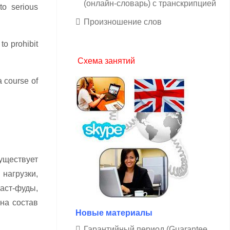
(онлайн-словарь) с транскрипцией
to serious
Произношение слов
to prohibit
Схема занятий
a course of
уществует
нагрузки,
аст-фуды,
на состав
Новые материалы
Гарантийный период (Guarantee