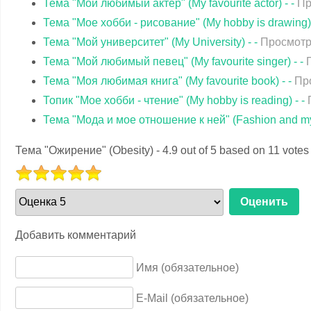
Тема "Мой любимый актер" (My favourite actor) - -
Пр
Тема "Мое хобби - рисование" (My hobby is drawing) 
Тема "Мой университет" (My University) - -
Просмотр
Тема "Мой любимый певец" (My favourite singer) - -
Тема "Моя любимая книга" (My favourite book) - -
Пр
Топик "Мое хобби - чтение" (My hobby is reading) - -
Тема "Мода и мое отношение к ней" (Fashion and my at
Тема "Ожирение" (Obesity)
-
4.9
out of
5
based on
11
votes
РЕЙТИНГ:
жалуйста,
5
/
5
ените
Добавить комментарий
Имя (обязательное)
E-Mail (обязательное)