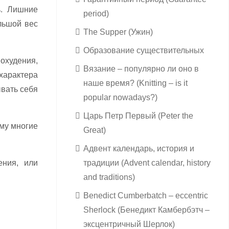
ь. Лишние
period)
льшой вес
The Supper (Ужин)
Образование существительных
похудения,
Вязание – популярно ли оно в
характера
наше время? (Knitting – is it
вать себя
popular nowadays?)
Царь Петр Первый (Peter the
му многие
Great)
Адвент календарь, история и
ения, или
традиции (Advent calendar, history
and traditions)
Benedict Cumberbatch – eccentric
Sherlock (Бенедикт Камбербэтч –
эксцентричный Шерлок)