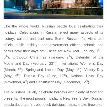
Like the whole world, Russian people love celebrating their
holidays. Celebrations in Russia reflect many aspects of its
history, culture and traditions. Some Russian festivities are
official public holidays and government offices, schools and
st
banks have their days off. These are New Year (January, 1
–
th
th
5
), Orthodox Christmas (January, 7
), Defender of the
rd
Motherland Day (February, 23
), International Women’s Day
th
st
(March, 8
), Spring and Labour Day (May, 1
), Victory Day
th
th
(May, 9
), Russia Day (June, 12
), National Unity Day
th
th
(November, 4
) and Constitution Day (December, 12
).
The Russians usually celebrate holidays with plenty of food and
presents. The most popular holiday is New Year’s Day. Russian
people decorate fir-trees, cook delicious meals, make fireworks.