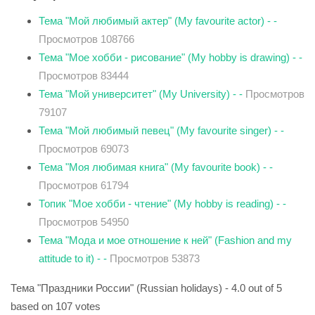
Тема "Мой любимый актер" (My favourite actor) - -
Просмотров 108766
Тема "Мое хобби - рисование" (My hobby is drawing) - -
Просмотров 83444
Тема "Мой университет" (My University) - -
Просмотров
79107
Тема "Мой любимый певец" (My favourite singer) - -
Просмотров 69073
Тема "Моя любимая книга" (My favourite book) - -
Просмотров 61794
Топик "Мое хобби - чтение" (My hobby is reading) - -
Просмотров 54950
Тема "Мода и мое отношение к ней" (Fashion and my
attitude to it) - -
Просмотров 53873
Тема "Праздники России" (Russian holidays)
-
4.0
out of
5
based on
107
votes