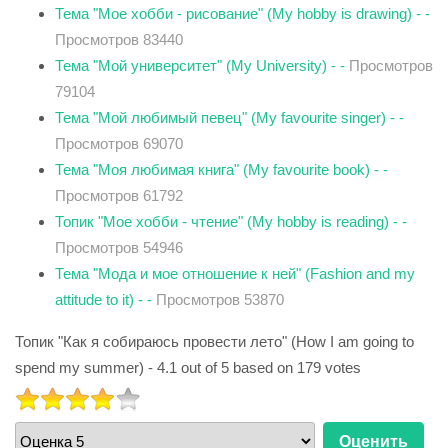
Тема "Мое хобби - рисование" (My hobby is drawing) - -
Просмотров 83440
Тема "Мой университет" (My University) - -
Просмотров
79104
Тема "Мой любимый певец" (My favourite singer) - -
Просмотров 69070
Тема "Моя любимая книга" (My favourite book) - -
Просмотров 61792
Топик "Мое хобби - чтение" (My hobby is reading) - -
Просмотров 54946
Тема "Мода и мое отношение к ней" (Fashion and my
attitude to it) - -
Просмотров 53870
Топик "Как я собираюсь провести лето" (How I am going to
spend my summer)
-
4.1
out of
5
based on
179
votes
РЕЙТИНГ:
4
/
5
Пожалуйста,