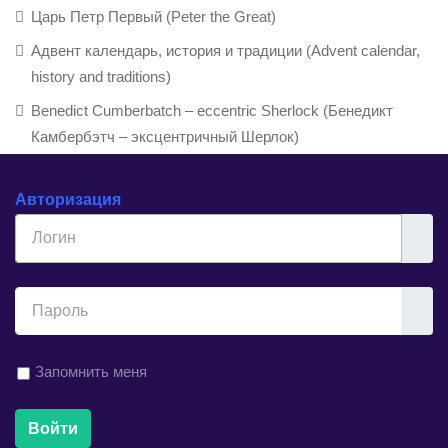
Царь Петр Первый (Peter the Great)
Адвент календарь, история и традиции (Advent calendar,
history and traditions)
Benedict Cumberbatch – eccentric Sherlock (Бенедикт
Камбербэтч – эксцентричный Шерлок)
Авторизация
Логин
Показ
Запомнить меня
Войти