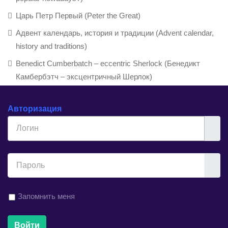
Царь Петр Первый (Peter the Great)
Адвент календарь, история и традиции (Advent calendar,
history and traditions)
Benedict Cumberbatch – eccentric Sherlock (Бенедикт
Камбербэтч – эксцентричный Шерлок)
Авторизация
Логин
Показ
Запомнить меня
Войти