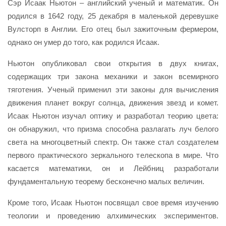
Сэр Исаак Ньютон – английский ученый и математик. Он
родился в 1642 году, 25 декабря в маленькой деревушке
Вулсторп в Англии. Его отец был зажиточным фермером,
однако он умер до того, как родился Исаак.
Ньютон опубликовал свои открытия в двух книгах,
содержащих три закона механики и закон всемирного
тяготения. Ученый применил эти законы для вычисления
движения планет вокруг солнца, движения звезд и комет.
Исаак Ньютон изучал оптику и разработал теорию цвета:
он обнаружил, что призма способна разлагать луч белого
света на многоцветный спектр. Он также стал создателем
первого практического зеркального телескопа в мире. Что
касается математики, он и Лейбниц разработали
фундаментальную теорему бесконечно малых величин.
Кроме того, Исаак Ньютон посвящал свое время изучению
теологии и проведению алхимических экспериментов.