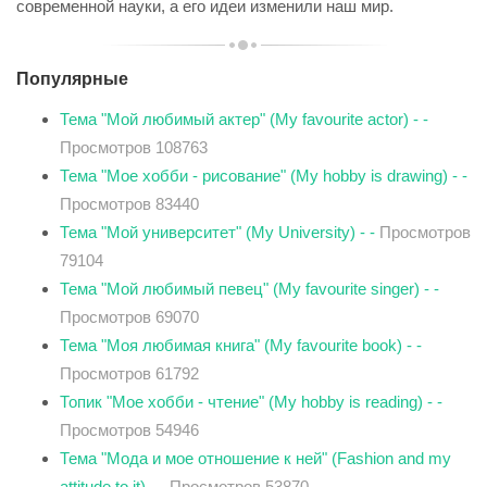
современной науки, а его идеи изменили наш мир.
Популярные
Тема "Мой любимый актер" (My favourite actor) - -
Просмотров 108763
Тема "Мое хобби - рисование" (My hobby is drawing) - -
Просмотров 83440
Тема "Мой университет" (My University) - -
Просмотров
79104
Тема "Мой любимый певец" (My favourite singer) - -
Просмотров 69070
Тема "Моя любимая книга" (My favourite book) - -
Просмотров 61792
Топик "Мое хобби - чтение" (My hobby is reading) - -
Просмотров 54946
Тема "Мода и мое отношение к ней" (Fashion and my
attitude to it) - -
Просмотров 53870