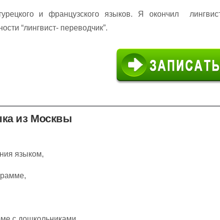
турецкого и французского языков. Я окончил лингвис
ости “лингвист- переводчик”.
ыка из Москвы
ния языком,
грамме,
рме с дошкольниками.