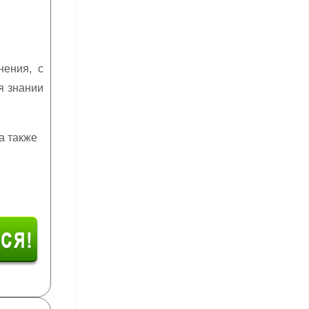
нения, с
я знании
а также