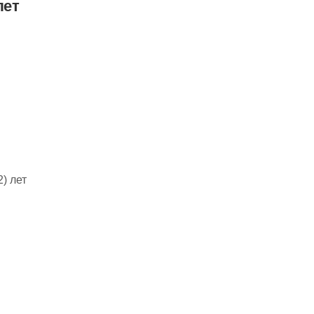
лет
) лет