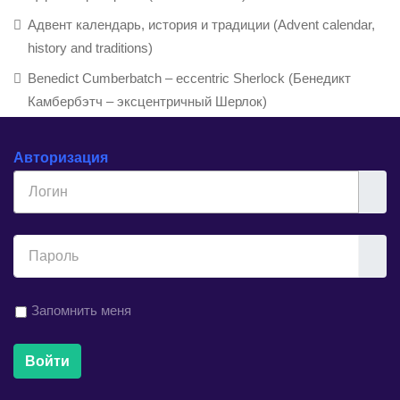
Адвент календарь, история и традиции (Advent calendar,
history and traditions)
Benedict Cumberbatch – eccentric Sherlock (Бенедикт
Камбербэтч – эксцентричный Шерлок)
Авторизация
Логин
Показ
Запомнить меня
Войти