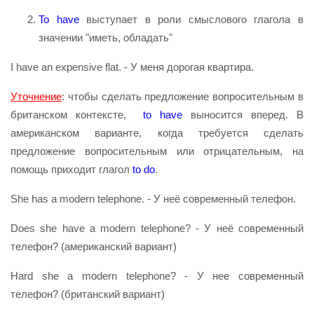
To have
выступает в роли смыслового глагола в
значении "иметь, обладать"
I have an expensive flat. - У меня дорогая квартира.
Уточнение
: чтобы сделать предложение вопросительным в
британском контексте,
to have
выносится вперед. В
американском варианте, когда требуется сделать
предложение вопросительным или отрицательным, на
помощь приходит глагол
to
do
.
She has a modern telephone. - У неё современный телефон.
Does she have a modern telephone? - У неё современный
телефон? (американский вариант)
Hard she a modern telephone? - У нее современный
телефон? (британский вариант)