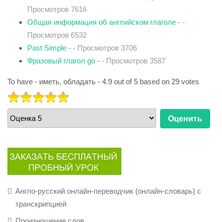
Просмотров 7616
Общая информация об английском глаголе - -
Просмотров 6532
Past Simple - -
Просмотров 3706
Фразовый глагол go - -
Просмотров 3587
To have - иметь, обладать
-
4.9
out of
5
based on
29
votes
РЕЙТИНГ:
5
/
5
Пожалуйста,
оцените
Англо-русский онлайн-переводчик (онлайн-словарь) с
транскрипцией
Произношение слов